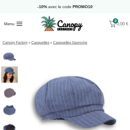
Aller
-10%
avec le code
PROMO10
au
contenu
0
0,00
€
Menu
Canopy Factory
»
Casquettes
»
Casquettes Gavroche