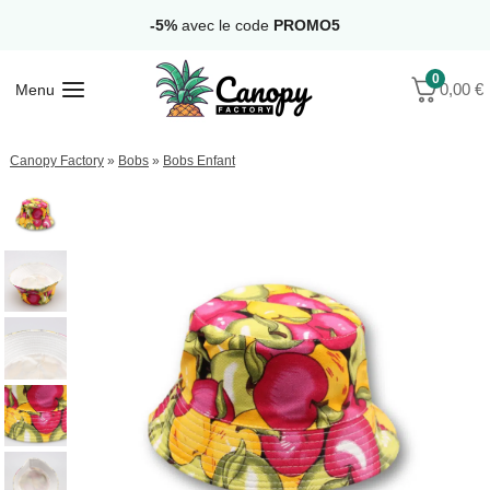
Aller
-5%
avec le code
PROMO5
au
contenu
0
0,00
€
Menu
Canopy Factory
»
Bobs
»
Bobs Enfant